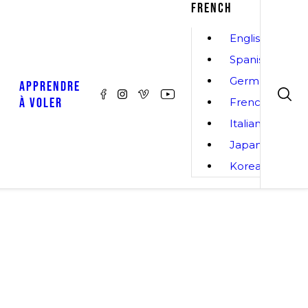
FRENCH
English
Spanish
German
APPRENDRE
À VOLER
French
Italian
Japanese
Korean