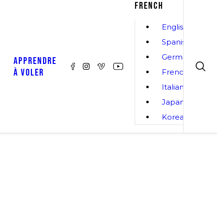
FRENCH
English
Spanish
German
APPRENDRE
À VOLER
French
Italian
Japanese
Korean