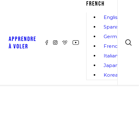
FRENCH
English
Spanish
German
APPRENDRE
À VOLER
French
Italian
Japanese
Korean