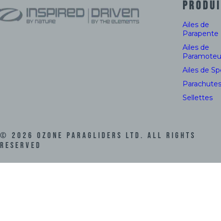
PRODUI
Ailes de
Parapente
Ailes de
Paramoteu
Ailes de S
Parachute
Sellettes
©
2026
Ozone Paragliders LTD. All Rights
Reserved