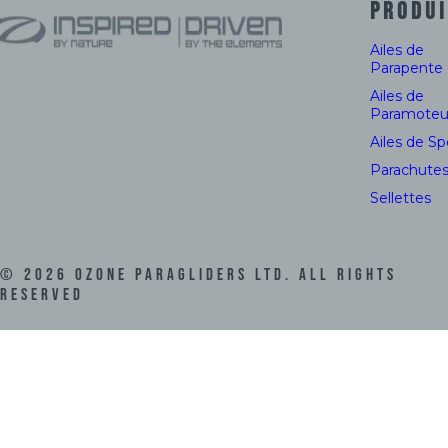
PRODUI
Ailes de
Parapente
Ailes de
Paramoteu
Ailes de S
Parachute
Sellettes
©
2026
Ozone Paragliders LTD. All Rights
Reserved