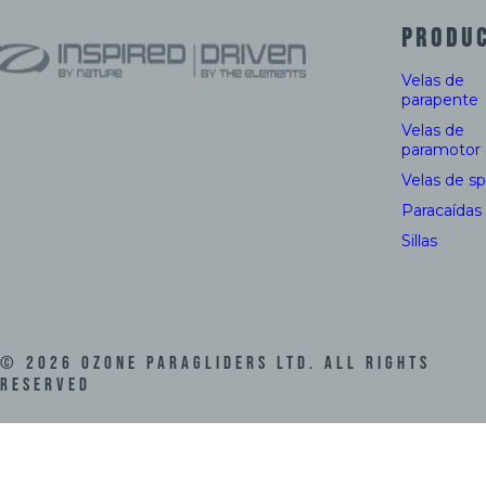
PRODU
Velas de
parapente
Velas de
paramotor
Velas de s
Paracaídas
Sillas
©
2026
Ozone Paragliders LTD. All Rights
Reserved