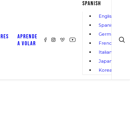
SPANISH
English
Spanish
German
ORES
APRENDE
A VOLAR
French
Italian
Japanese
Korean