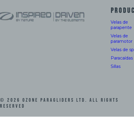
PRODU
Velas de
parapente
Velas de
paramotor
Velas de s
Paracaídas
Sillas
©
2026
Ozone Paragliders LTD. All Rights
Reserved