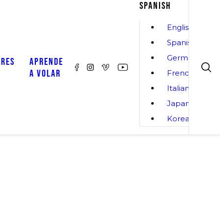
SPANISH
English
Spanish
German
ORES
APRENDE
A VOLAR
French
Italian
Japanese
Korean