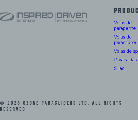
PRODU
Velas de
parapente
Velas de
paramotor
Velas de s
Paracaídas
Sillas
©
2026
Ozone Paragliders LTD. All Rights
Reserved