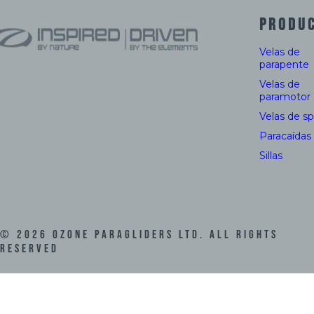
PRODU
Velas de
parapente
Velas de
paramotor
Velas de s
Paracaídas
Sillas
©
2026
Ozone Paragliders LTD. All Rights
Reserved