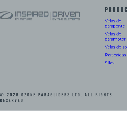
PRODU
Velas de
parapente
Velas de
paramotor
Velas de s
Paracaídas
Sillas
©
2026
Ozone Paragliders LTD. All Rights
Reserved