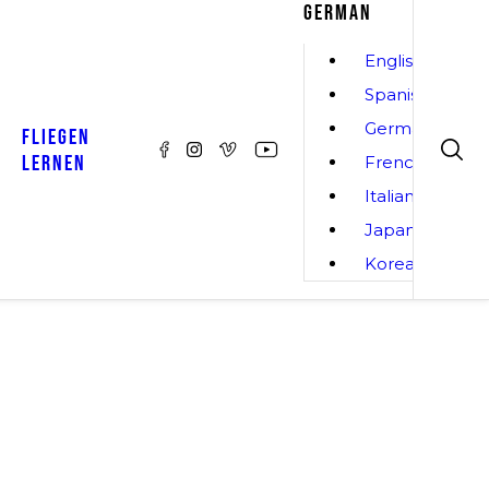
GERMAN
English
Spanish
German
FLIEGEN
LERNEN
French
Italian
Japanese
Korean