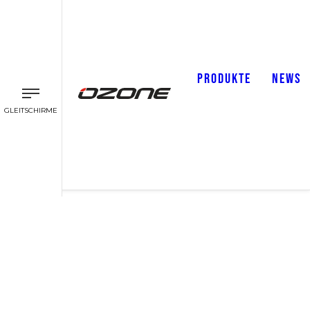
PRODUKTE
NEWS
GLEITSCHIRME