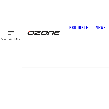
PRODUKTE
NEWS
GLEITSCHIRME